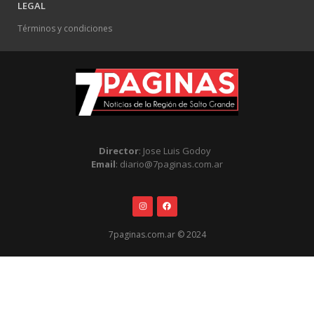
LEGAL
Términos y condiciones
Director
: Jose Luis Godoy
Email
: diario@7paginas.com.ar
7paginas.com.ar © 2024
.