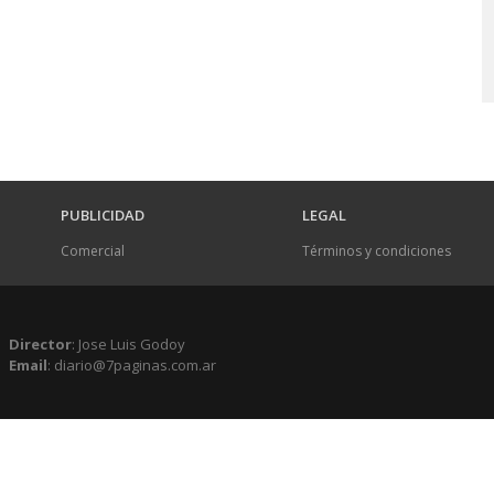
PUBLICIDAD
LEGAL
Comercial
Términos y condiciones
Director
: Jose Luis Godoy
Email
: diario@7paginas.com.ar