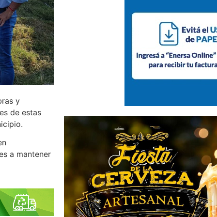
bras y
es de estas
icipio.
en
tes a mantener