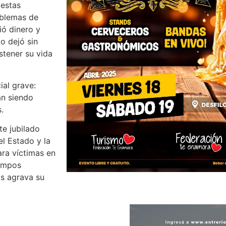
 estas
oblemas de
ió dinero y
lo dejó sin
stener su vida
ial grave:
n siendo
.
te jubilado
l Estado y la
ara víctimas en
iempos
as agrava su