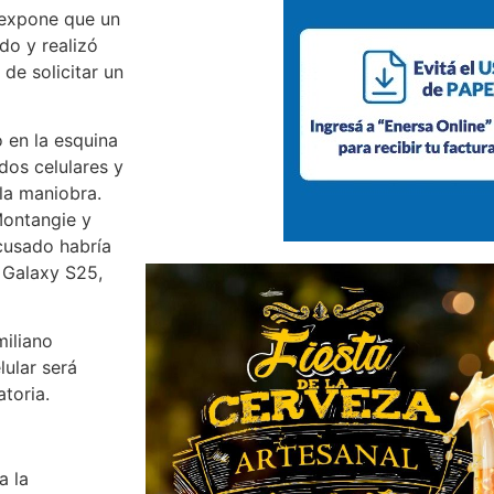
 expone que un
do y realizó
de solicitar un
 en la esquina
dos celulares y
 la maniobra.
Montangie y
cusado habría
g Galaxy S25,
miliano
lular será
toria.
a la