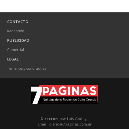
CONTACTO
Redacción
PUBLICIDAD
Comercial
LEGAL
Términos y condiciones
Director
: Jose Luis Godoy
Email
: diario@7paginas.com.ar