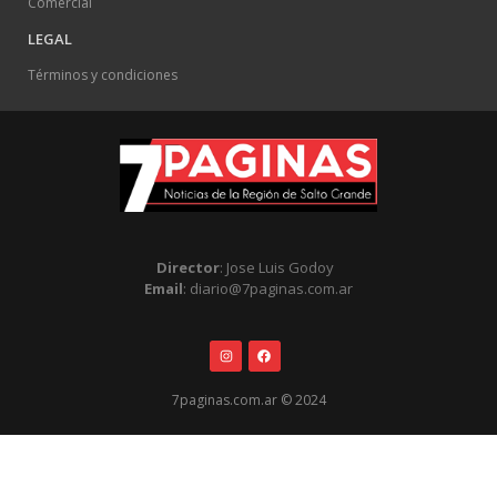
Comercial
LEGAL
Términos y condiciones
Director
: Jose Luis Godoy
Email
: diario@7paginas.com.ar
7paginas.com.ar © 2024
.