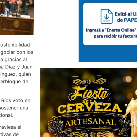
sostenibilidad
egociar con los
a gracias al
ia Díaz y Juan
ínguez, quien
nterbloque de
 Ríos votó en
 sostener una
ional.
raviesa el
ativas de