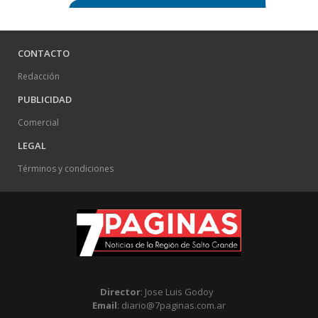
CONTACTO
Redacción
PUBLICIDAD
Comercial
LEGAL
Términos y condiciones
Director
: Jose Luis Godoy
Email
: diario@7paginas.com.ar