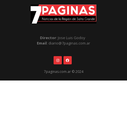
Director
: Jose Luis Godoy
Email
: diario@7paginas.com.ar
7paginas.com.ar © 2024
.