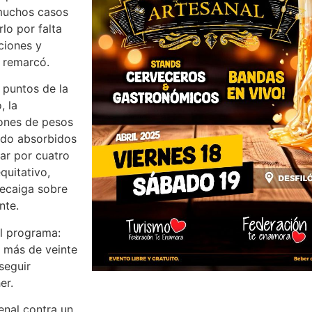
 muchos casos
rlo por falta
ciones y
 remarcó.
 puntos de la
, la
lones de pesos
ndo absorbidos
car por cuatro
quitativo,
recaiga sobre
nte.
l programa:
s más de veinte
seguir
er.
enal contra un