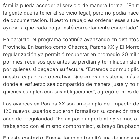
familia pueda acceder al servicio de manera formal. “En
la gente quería tener el servicio legal, pero no podía hace
de documentación. Nuestro trabajo es ordenar esas situa
ayudar a que cada hogar esté correctamente conectado”,
En paralelo, el programa continúa avanzando en distintos
Provincia. En barrios como Chacras, Paraná XX y El Morro
regularización ya permitió recuperar en promedio 30 mil
por mes, recursos que antes se perdían y terminaban sie
por quienes sí pagaban su factura. “Estamos por multipli
nuestra capacidad operativa. Queremos un sistema más e
donde el esfuerzo sea compartido de manera justa y no 
quienes cumplen con sus obligaciones”, agregó el preside
Los avances en Paraná XX son un ejemplo del impacto de
120 nuevos usuarios pudieron formalizar su conexión tra
años de irregularidad. “Es un paso importante y vamos a 
trabajando con el mismo compromiso”, subrayó Brupbach
En este contexto, Enersa también tramitó una denuncia p