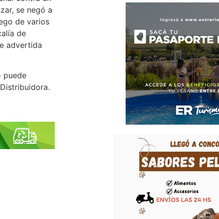
izar, se negó a
uego de varios
calía de
ue advertida
io puede
Distribuidora.