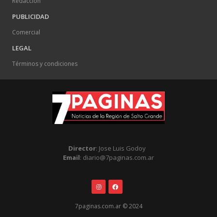
Redacción
PUBLICIDAD
Comercial
LEGAL
Términos y condiciones
Director
: Jose Luis Godoy
Email
: diario@7paginas.com.ar
7paginas.com.ar © 2024