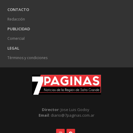
CONTACTO
Redacción
PUBLICIDAD
Comercial
LEGAL
Términos y condiciones
Director
: Jose Luis Godoy
Email
: diario@7paginas.com.ar