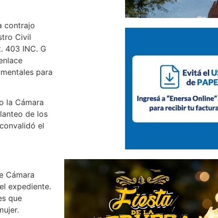
a contrajo
tro Civil
. 403 INC. G
 enlace
 mentales para
ro la Cámara
lanteo de los
convalidó el
de Cámara
el expediente.
es que
mujer.