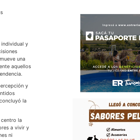
os
 individual y
cisiones
romueve una
mente aquellos
pendencia.
percepción y
entidos
 concluyó la
 centro la
res a vivir y
nes ni