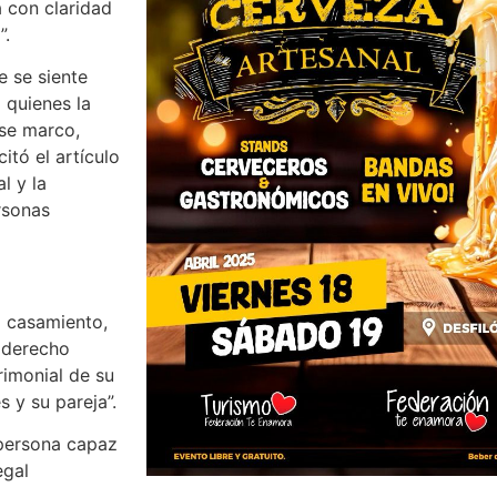
 con claridad
”.
e se siente
 quienes la
ese marco,
itó el artículo
l y la
rsonas
l casamiento,
n derecho
rimonial de su
 y su pareja”.
 persona capaz
egal