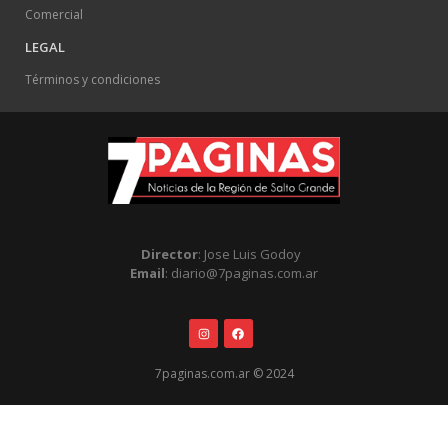
Comercial
LEGAL
Términos y condiciones
Director
: Jose Luis Godoy
Email
: diario@7paginas.com.ar
7paginas.com.ar © 2024
.