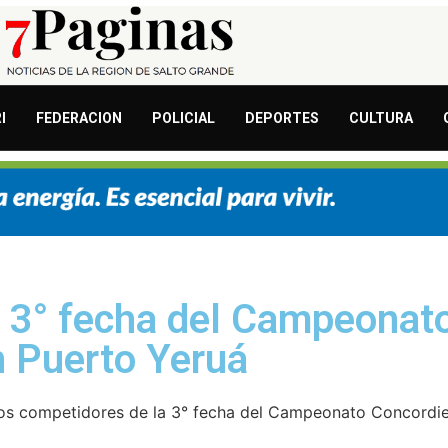
I
FEDERACION
POLICIAL
DEPORTES
CULTURA
a 3° fecha del Campeonat
 Puerto Yeruá
 los competidores de la 3° fecha del Campeonato Concordi