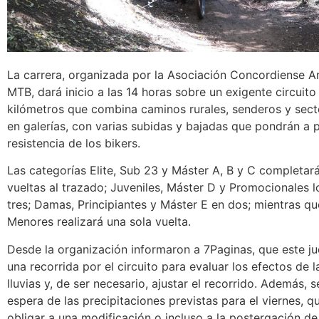
La carrera, organizada por la Asociación Concordiense A
MTB, dará inicio a las 14 horas sobre un exigente circuito
kilómetros que combina caminos rurales, senderos y sect
en galerías, con varias subidas y bajadas que pondrán a 
resistencia de los bikers.
Las categorías Elite, Sub 23 y Máster A, B y C completar
vueltas al trazado; Juveniles, Máster D y Promocionales l
tres; Damas, Principiantes y Máster E en dos; mientras qu
Menores realizará una sola vuelta.
Desde la organización informaron a 7Paginas, que este ju
una recorrida por el circuito para evaluar los efectos de l
lluvias y, de ser necesario, ajustar el recorrido. Además, s
espera de las precipitaciones previstas para el viernes, q
obligar a una modificación o incluso a la postergación de 