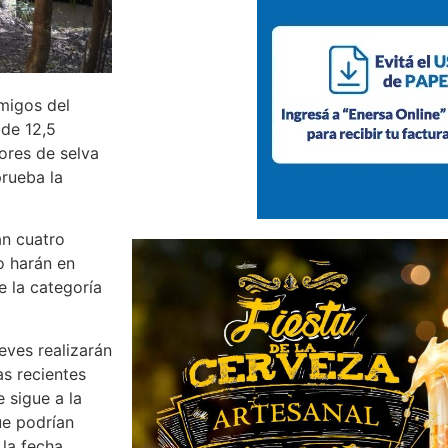
migos del
 de 12,5
ores de selva
prueba la
án cuatro
o harán en
e la categoría
eves realizarán
as recientes
e sigue a la
ue podrían
la fecha.