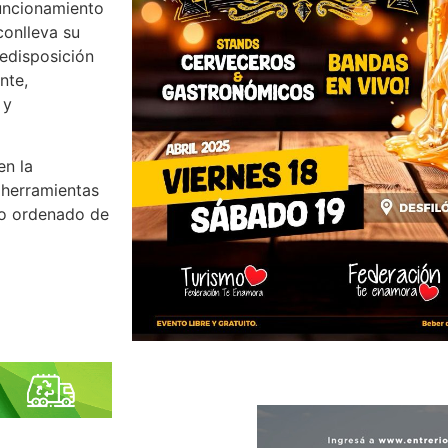
funcionamiento
conlleva su
redisposición
nte,
 y
en la
s herramientas
llo ordenado de