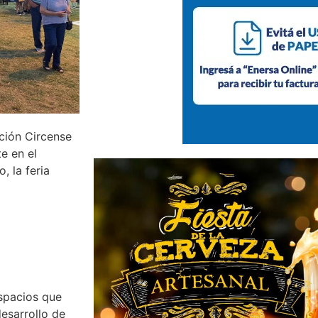
nción Circense
e en el
, la feria
spacios que
desarrollo de