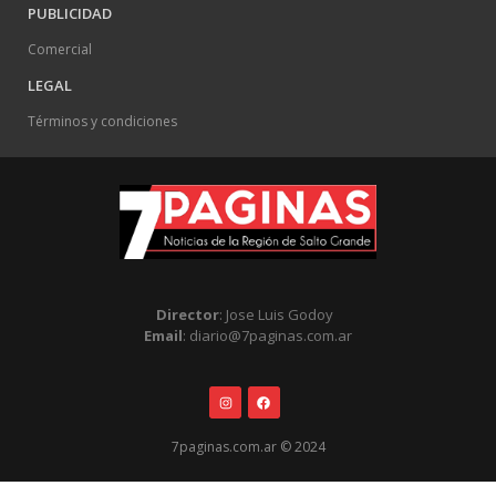
PUBLICIDAD
Comercial
LEGAL
Términos y condiciones
Director
: Jose Luis Godoy
Email
: diario@7paginas.com.ar
7paginas.com.ar © 2024