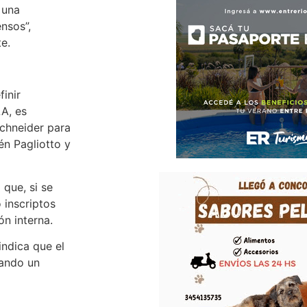
 una
nsos”,
e.
finir
LA, es
Schneider para
én Pagliotto y
 que, si se
 inscriptos
ón interna.
indica que el
rando un