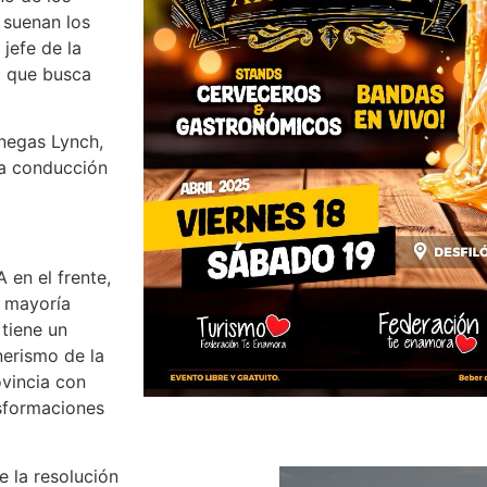
l suenan los
jefe de la
al que busca
Benegas Lynch,
la conducción
 en el frente,
a mayoría
 tiene un
nerismo de la
vincia con
nsformaciones
e la resolución