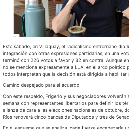
Este sábado, en Villaguay, el radicalismo entrerriano dio l
integración con otras expresiones partidarias, en una vo
terminó con 226 votos a favor y 82 en contra. Aunque en 
no se menciona expresamente a LLA, en el arco político p
todos interpretan que la decisión está dirigida a habilitar 
Camino despejado para el acuerdo
Con este respaldo, Frigerio y sus negociadores volverán a
semana con representantes libertarios para definir los té
alianza de cara a las elecciones nacionales de octubre, 
Ríos renovará cinco bancas de Diputados y tres de Senad
En el esquema que se analiza, cada fuerza encabezaría u