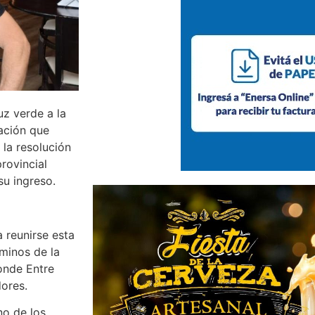
uz verde a la
tación que
la resolución
rovincial
su ingreso.
 reunirse esta
rminos de la
donde Entre
ores.
no de los