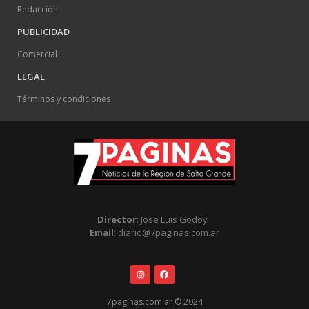
Redacción
PUBLICIDAD
Comercial
LEGAL
Términos y condiciones
Director
: Jose Luis Godoy
Email
: diario@7paginas.com.ar
7paginas.com.ar © 2024