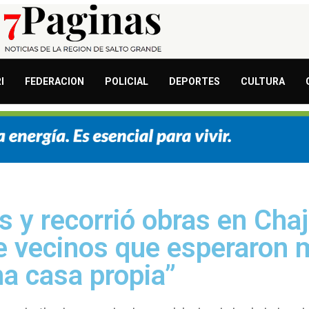
I
FEDERACION
POLICIAL
DEPORTES
CULTURA
s y recorrió obras en Chaj
de vecinos que esperaron
na casa propia”