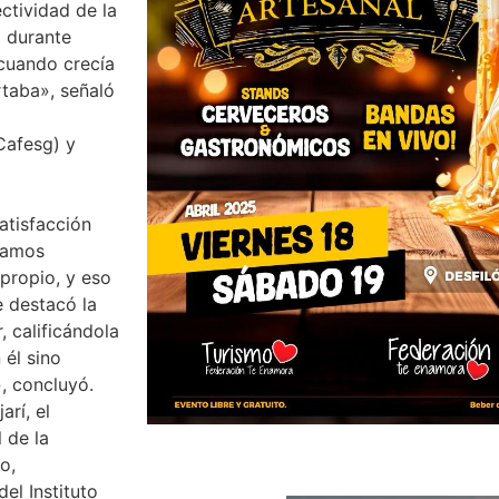
ctividad de la
a durante
cuando crecía
rtaba», señaló
Cafesg) y
atisfacción
stamos
propio, y eso
e destacó la
 calificándola
 él sino
, concluyó.
rí, el
 de la
o,
del Instituto