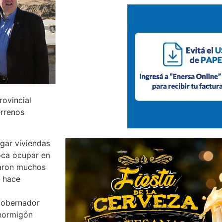
rovincial
errenos
egar viviendas
toca ocupar en
raron muchos
e hace
 gobernador
 hormigón