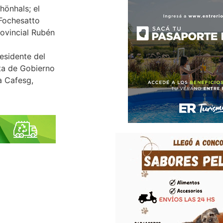
hönhals; el
 Fochesatto
rovincial Rubén
esidente del
nta de Gobierno
a Cafesg,