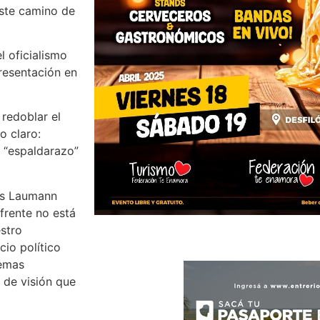
ste camino de
l oficialismo
resentación en
 redoblar el
o claro:
n “espaldarazo”
rés Laumann
frente no está
estro
io político
lemas
a de visión que