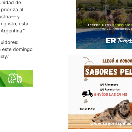
 unidad de
prioriza al
ustria— y
n gusto, esta
Argentina.”
uidores:
e este domingo
uay.”