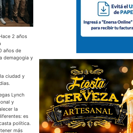
 “Hace 2 años
a
20 años de
la demagogia y
la ciudad y
dias.
negas Lynch
ional y
alecer la
iferentes: es
casta política.
 tener más