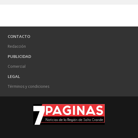
LEGAL
Términos y condiciones
Director
: Jose Luis Godoy
Email
: diario@7paginas.com.ar
7paginas.com.ar © 2024
.