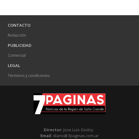
CONTACTO
Redacción
PUBLICIDAD
Comercial
LEGAL
Términos y condiciones
Director
: Jose Luis Godoy
Email
: diario@7paginas.com.ar