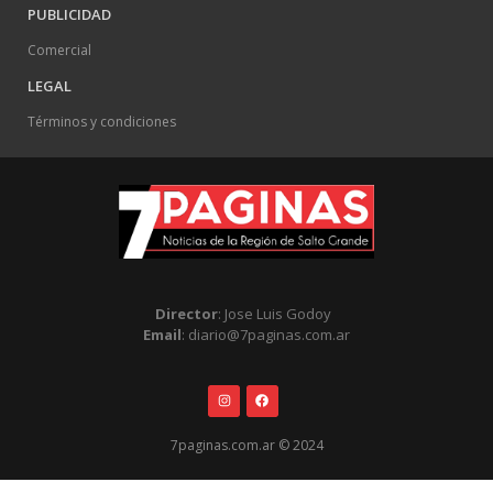
PUBLICIDAD
Comercial
LEGAL
Términos y condiciones
Director
: Jose Luis Godoy
Email
: diario@7paginas.com.ar
7paginas.com.ar © 2024