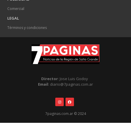
Comercial
LEGAL
Términos y condiciones
Director
: Jose Luis Godoy
Email
: diario@7paginas.com.ar
7paginas.com.ar © 2024