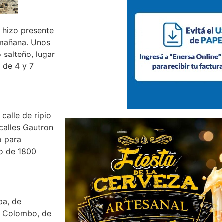
e hizo presente
a mañana. Unos
 salteño, lugar
o de 4 y 7
calle de ripio
 calles Gautron
o para
lo de 1800
ba, de
o Colombo, de