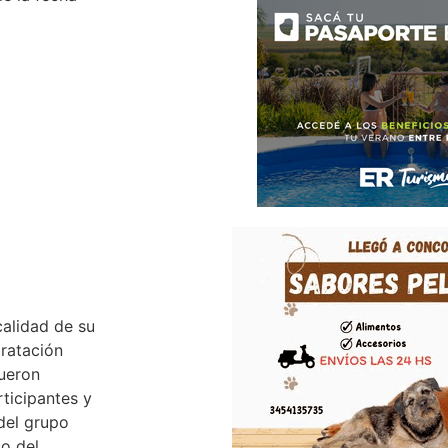
calidad de su
dratación
fueron
ticipantes y
 del grupo
co del