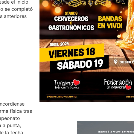
de el inicio,
dio se completó
s anteriores
oncordiense
ma física tras
ampeonato
a a punta,
de la fecha