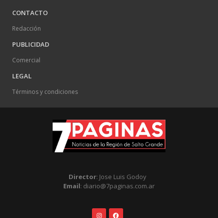
CONTACTO
Redacción
PUBLICIDAD
Comercial
LEGAL
Términos y condiciones
Director
: Jose Luis Godoy
Email
: diario@7paginas.com.ar