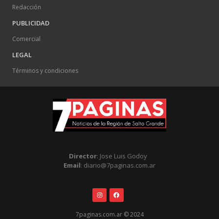
Redacción
PUBLICIDAD
Comercial
LEGAL
Términos y condiciones
Director
: Jose Luis Godoy
Email
: diario@7paginas.com.ar
7paginas.com.ar © 2024