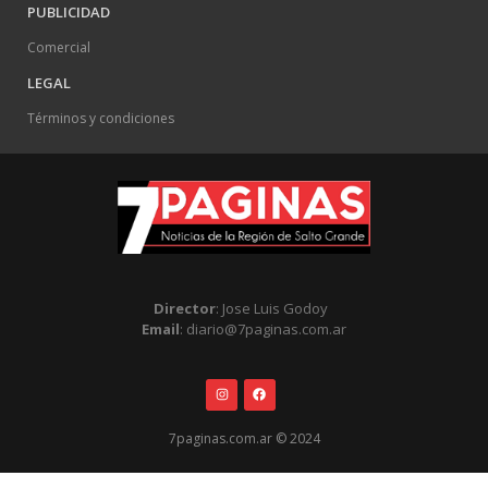
PUBLICIDAD
Comercial
LEGAL
Términos y condiciones
Director
: Jose Luis Godoy
Email
: diario@7paginas.com.ar
7paginas.com.ar © 2024