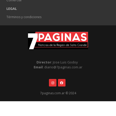
Comercial
LEGAL
Términos y condiciones
Director
: Jose Luis Godoy
Email
: diario@7paginas.com.ar
7paginas.com.ar © 2024
.