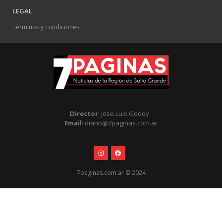
LEGAL
Términos y condiciones
Director
: Jose Luis Godoy
Email
: diario@7paginas.com.ar
7paginas.com.ar © 2024
.