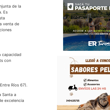
njunta de la
. Es
sta
la venta de
uciones
a capacidad
ts con
Entre Ríos 67).
a Santa a
de excelencia