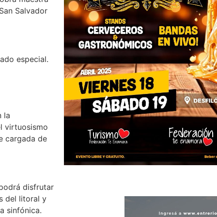
 San Salvador
tado especial.
 la
l virtuosismo
he cargada de
podrá disfrutar
del litoral y
a sinfónica.