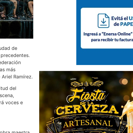
iudad de
n precedentes.
ederación
ras más
 Ariel Ramírez.
itud del
scena,
irá voces e
a obra maestra