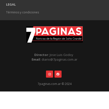
LEGAL
Términos y condiciones
Director
: Jose Luis Godoy
Email
: diario@7paginas.com.ar
7paginas.com.ar © 2024
.