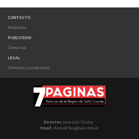
CONTACTO
Redacción
PUBLICIDAD
Comercial
LEGAL
Términos y condiciones
Director
: Jose Luis Godoy
Email
: diario@7paginas.com.ar