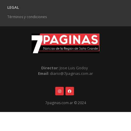
LEGAL
Términos y condiciones
Director
: Jose Luis Godoy
Email
: diario@7paginas.com.ar
7paginas.com.ar © 2024
.