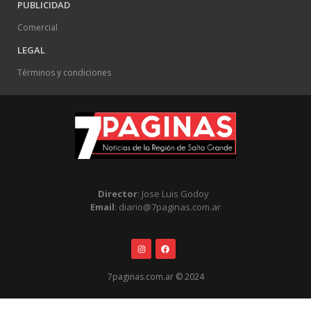
PUBLICIDAD
Comercial
LEGAL
Términos y condiciones
Director
: Jose Luis Godoy
Email
: diario@7paginas.com.ar
7paginas.com.ar © 2024