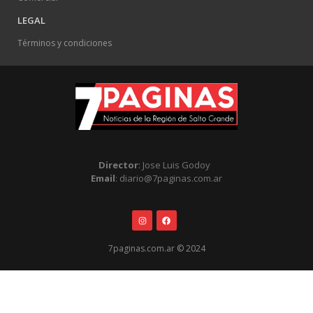
LEGAL
Términos y condiciones
Director
: Jose Luis Godoy
Email
: diario@7paginas.com.ar
7paginas.com.ar © 2024
.