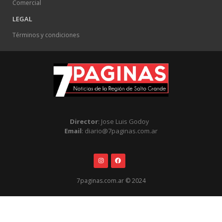
Comercial
LEGAL
Términos y condiciones
Director
: Jose Luis Godoy
Email
: diario@7paginas.com.ar
7paginas.com.ar © 2024
.