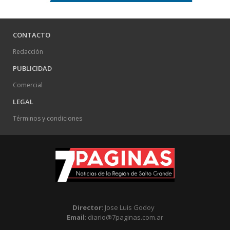
CONTACTO
Redacción
PUBLICIDAD
Comercial
LEGAL
Términos y condiciones
Director
: Jose Luis Godoy
Email
: diario@7paginas.com.ar