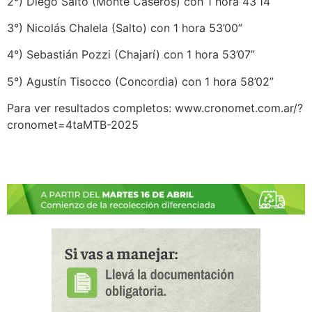
2°) Diego Salto (Monte Caseros) con 1 hora 43’14”
3°) Nicolás Chalela (Salto) con 1 hora 53’00”
4°) Sebastián Pozzi (Chajarí) con 1 hora 53’07”
5°) Agustín Tisocco (Concordia) con 1 hora 58’02”
Para ver resultados completos: www.cronomet.com.ar/?
cronomet=4taMTB-2025