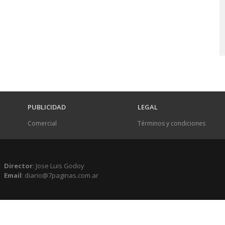
PUBLICIDAD
LEGAL
Comercial
Términos y condiciones
Director
: Jose Luis Godoy
Email
: diario@7paginas.com.ar