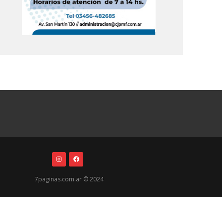
7paginas.com.ar © 2024