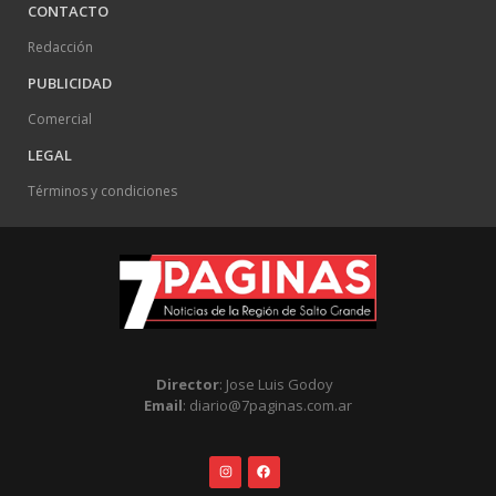
CONTACTO
Redacción
PUBLICIDAD
Comercial
LEGAL
Términos y condiciones
Director
: Jose Luis Godoy
Email
: diario@7paginas.com.ar