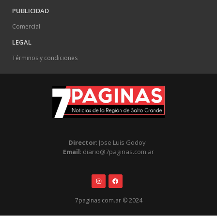
PUBLICIDAD
Comercial
LEGAL
Términos y condiciones
Director
: Jose Luis Godoy
Email
: diario@7paginas.com.ar
7paginas.com.ar © 2024