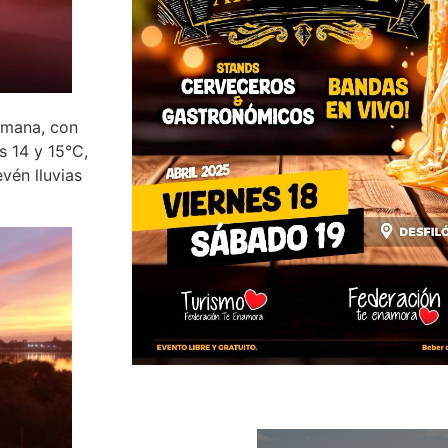
semana, con
 14 y 15°C,
vén lluvias