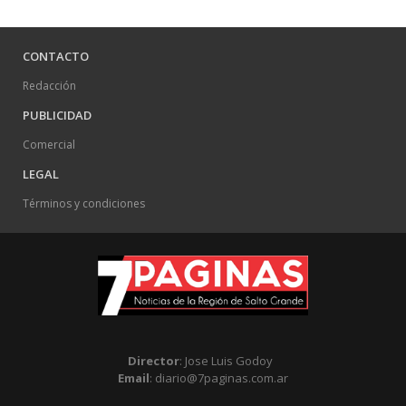
CONTACTO
Redacción
PUBLICIDAD
Comercial
LEGAL
Términos y condiciones
Director
: Jose Luis Godoy
Email
: diario@7paginas.com.ar