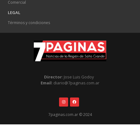
Comercial
LEGAL
Términos y condiciones
Director
: Jose Luis Godoy
Email
: diario@7paginas.com.ar
7paginas.com.ar © 2024
.