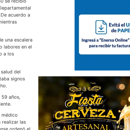
30 se recibió
 Departamental
. De acuerdo a
mientras
de una escalera
 labores en el
o a los
 salud del
taba signos
cho.
 59 años,
ente.
el médico
 realizar las
ense ordenó el