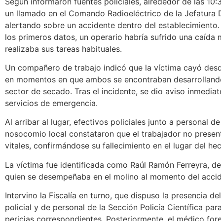
Según informaron fuentes policiales, alrededor de las 10:
un llamado en el Comando Radioeléctrico de la Jefatura
alertando sobre un accidente dentro del establecimiento
los primeros datos, un operario habría sufrido una caída 
realizaba sus tareas habituales.
Un compañero de trabajo indicó que la víctima cayó des
en momentos en que ambos se encontraban desarrollando
sector de secado. Tras el incidente, se dio aviso inmediat
servicios de emergencia.
Al arribar al lugar, efectivos policiales junto a personal de
nosocomio local constataron que el trabajador no presen
vitales, confirmándose su fallecimiento en el lugar del he
La víctima fue identificada como Raúl Ramón Ferreyra, de
quien se desempeñaba en el molino al momento del accid
Intervino la Fiscalía en turno, que dispuso la presencia d
policial y de personal de la Sección Policía Científica para
pericias correspondientes. Posteriormente, el médico for