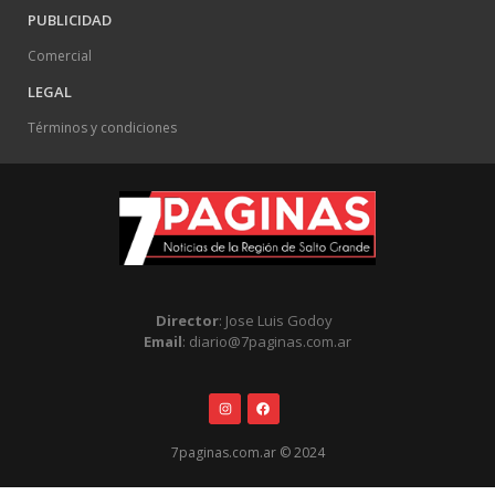
PUBLICIDAD
Comercial
LEGAL
Términos y condiciones
Director
: Jose Luis Godoy
Email
: diario@7paginas.com.ar
7paginas.com.ar © 2024