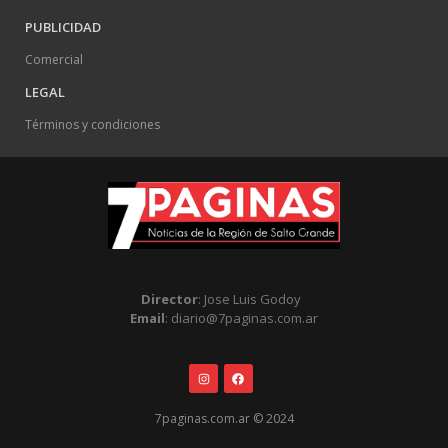
PUBLICIDAD
Comercial
LEGAL
Términos y condiciones
Director
: Jose Luis Godoy
Email
: diario@7paginas.com.ar
7paginas.com.ar © 2024